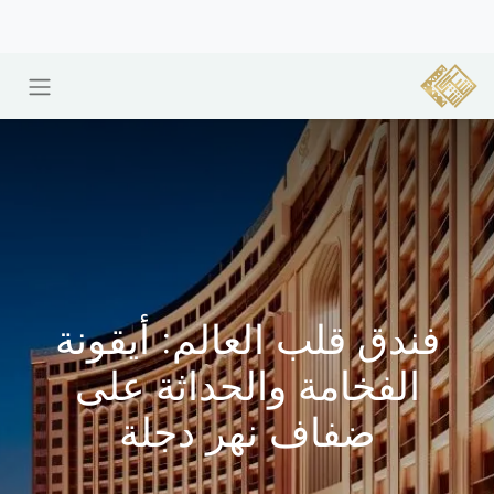
فندق قلب العالم: أيقونة
الفخامة والحداثة على
ضفاف نهر دجلة