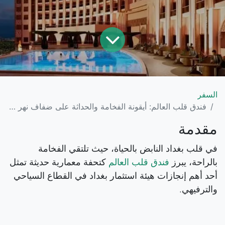
السفر
فندق قلب العالم: أيقونة الفخامة والحداثة على ضفاف نهر دجلة
مقدمة
في قلب بغداد النابض بالحياة، حيث تلتقي الفخامة
بالراحة، يبرز
فندق قلب العالم
كتحفة معمارية حديثة تمثل
أحد أهم إنجازات هيئة استثمار بغداد في القطاع السياحي
والترفيهي.
يقع الفندق في منطقة القادسية بمحاذاة جسر الجادرية،
مطلًا مباشرةً على نهر دجلة الخالد، ليمنح زواره تجربة